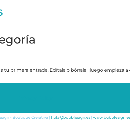
s
tegoría
tu primera entrada. Edítala o bórrala, ¡luego empieza a e
Privacy Policy
sign - Boutique Crerativa |
hola@bubblesign.es
|
www.bubblesign.e